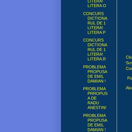
LITERA!
LITERA O
CONCURS
DICTIONA
RUL DE 1
LITERA!
LITERA P
CONCURS
DICTIONA
RUL DE 1
LITERA!
Cli
LITERA R
Scr
PROBLEMA
Com
PROPUSA
DE EMIL
Po
DAMIAN !
Abo
PROBLEMA
PRROPUS
A DE
RADU
ANESTIN!
PROBLEMA
PROPUSA
DE EMIL
DAMIAN !