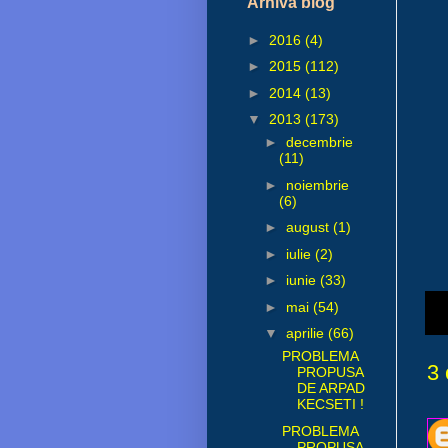
Arhivă blog
►
2016
(4)
►
2015
(112)
►
2014
(13)
▼
2013
(173)
►
decembrie
(11)
►
noiembrie
(6)
►
august
(1)
►
iulie
(2)
►
iunie
(33)
►
mai
(54)
Pu
▼
aprilie
(66)
PROBLEMA
3 
PROPUSA
DE ARPAD
KECSETI !
PROBLEMA
PROPUSA