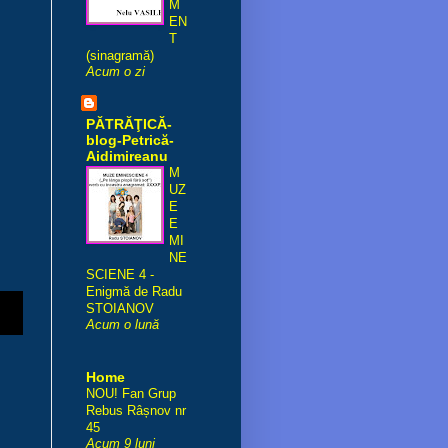
M
EN
T
(sinagramă)
Acum o zi
PĂTRĂŢICĂ-
blog-Petrică-
Aidimireanu
M
UZ
E
E
MI
NE
SCIENE 4 -
Enigmă de Radu
STOIANOV
Acum o lună
Home
NOU! Fan Grup
Rebus Râșnov nr
45
Acum 9 luni