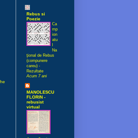
Rebus si
Poezie
Ca
mp
ion
atu
l
Na
ţional de Rebus
(compunere
careu) -
Rezultate
Acum 7 ani
che
MANOLESCU
FLORIN -
rebusist
virtual