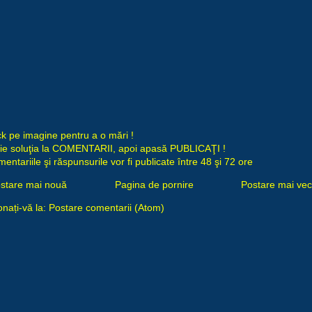
ck pe imagine pentru a o mări !
ie soluţia la COMENTARII, apoi apasă PUBLICAŢI !
entariile şi răspunsurile vor fi publicate între 48 şi 72 ore
stare mai nouă
Pagina de pornire
Postare mai ve
nați-vă la:
Postare comentarii (Atom)