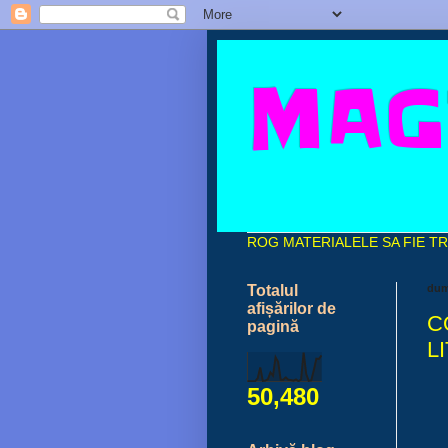
MAG
ROG MATERIALELE SA FIE TR
Totalul
dumi
afișărilor de
C
pagină
L
50,480