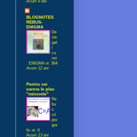
Acum 9 ani
BLOGNOTES
REBUS-
ENIGMA
De
zle
gat
i
cu
noi
: ENIGMA nr. 364
Acum 12 ani
Pentru cei
carora le plac
"minorele"
Re
bu
s
cri
pto
gra
fic nr. X
Acum 13 ani