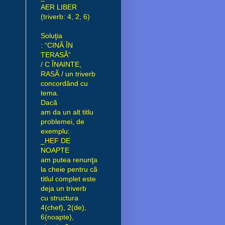
AER LIBER
(triverb: 4, 2, 6)
Soluţia
: “CINÃ ÎN
TERASÃ”
/ C ÎNAINTE,
RASÃ / un triverb
concordând cu
tema.
Dacã
am da un alt titlu
problemei, de
exemplu:
_HEF DE
NOAPTE
am putea renunţa
la cheie pentru cã
titlul complet este
deja un triverb
cu structura
4(chef), 2(de),
6(noapte),