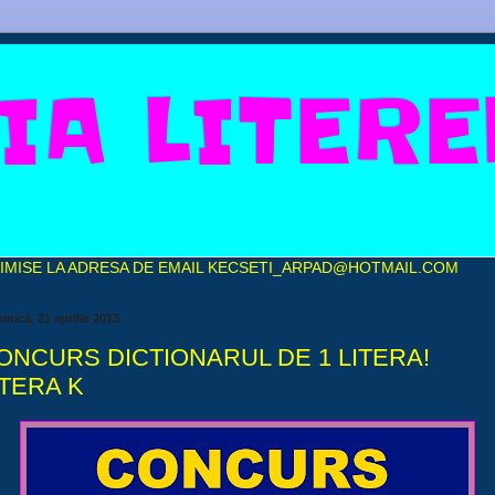
IA LITER
IMISE LA ADRESA DE EMAIL
KECSETI_ARPAD@HOTMAIL.COM
nică, 21 aprilie 2013
ONCURS DICTIONARUL DE 1 LITERA!
ITERA K