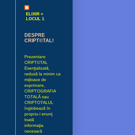
ELIXIR =
LOCUL 1
DESPRE
CRIPT©TAL!
Prezentare
CRIPT©TAL
Esenţializatã,
redusã la minim ca
mijloace de
exprimare,
CRIPTOGRAFIA
TOTALÃ sau
CRIPTOTALUL
înglobeazã în
propriu-i enunţ
toatã
informaţia
necesarã