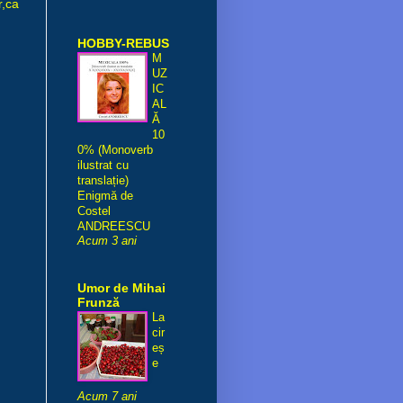
r,ca
HOBBY-REBUS
M
UZ
IC
AL
Ă
10
0% (Monoverb
ilustrat cu
translație)
Enigmă de
Costel
ANDREESCU
Acum 3 ani
Umor de Mihai
Frunză
La
cir
eș
e
Acum 7 ani