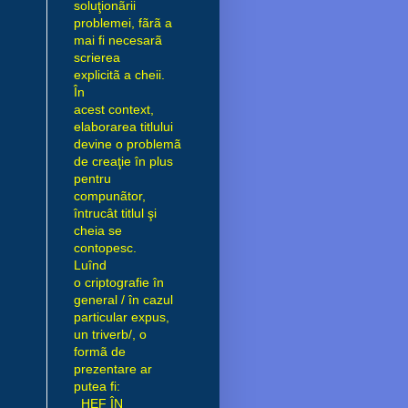
soluţionãrii
problemei, fãrã a
mai fi necesarã
scrierea
explicitã a cheii.
În
acest context,
elaborarea titlului
devine o problemã
de creaţie în plus
pentru
compunãtor,
întrucât titlul şi
cheia se
contopesc.
Luînd
o criptografie în
general / în cazul
particular expus,
un triverb/, o
formã de
prezentare ar
putea fi:
_HEF ÎN