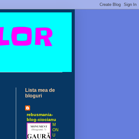
ELOR
Lista mea de
bloguri
rebusmania-
blog-ciocianu
M
ON
U