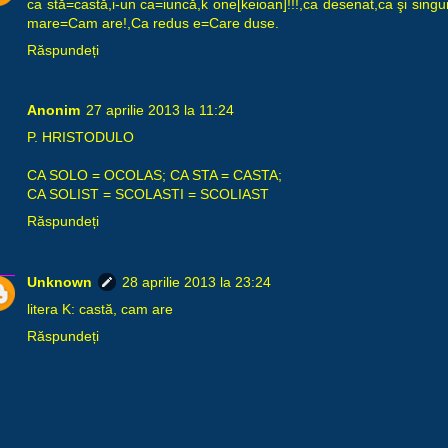
ca stă=castă,i-un ca=iuncă,k one[keioan]!!!,ca desenat,ca şi singu
mare=Cam are!,Ca redus e=Care duse.
Răspundeți
Anonim
27 aprilie 2013 la 11:24
P. HRISTODULO
CA SOLO = OCOLAS; CA STA = CASTA;
CA SOLIST = SCOLASTI = SCOLIAST
Răspundeți
Unknown
28 aprilie 2013 la 23:24
litera K: castă, cam are
Răspundeți