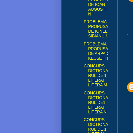
DE IOAN
AUGUSTI
N !
PROBLEMA
PROPUSA
DE IONEL
SIBIANU !
PROBLEMA
PROPUSA
DE ARPAD
KECSETI !
CONCURS
DICTIONA
RUL DE 1
LITERA!
LITERA M
CONCURS
DICTIONA
RUL DE1
LITERA!
LITERA N
CONCURS
DICTIONA
RUL DE 1